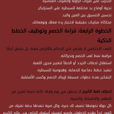
التدريب على ضربات الزاوية والضربات المباشرة.
تجربة أوضاع يد مختلفة للسيطرة على السترايكر.
تحسين التنسيق بين العين واليد.
محاكاة مباريات حقيقية لاختبار ردة فعلك وتوقعاتك.
الخطوة الرابعة: قراءة الخصم وتوظيف الخطط
الذكية
اللعب الاحترافي لا يقتصر على التحكم بالأقراص فقط، بل يشمل أيضًا:
مراقبة نمط لعب الخصم وتحركاته.
استغلال لحظات التردد أو الخطأ لتغيير مجرى اللعبة.
تنفيذ خطط دفاعية للحماية، وهجومية للسيطرة.
التفكير بعدة خطوات مسبقة لإرباك الخصم وكسب الأفضلية.
احتراف لعبة الكيرم
لا يتحقق في يوم وليلة، لكنه نتيجة لمزيج من
الفهم، والانضباط، والتجربة.
كل جولة تخوضها تضيف لك خبرة، وكل ضربة تنفذها بدقة تقربك من
الفوز، ابدأ بهذه الخطوات واصنع لنفسك أسلوبك الخاص في عالم الكيرم