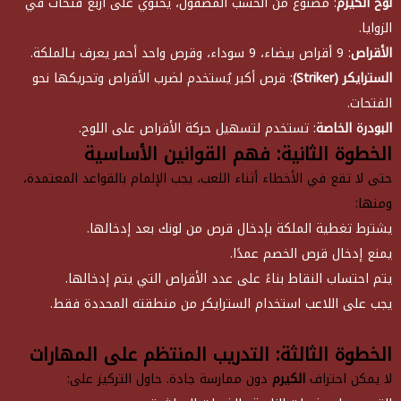
لوح الكيرم
: مصنوع من الخشب المصقول، يحتوي على أربع فتحات في
الزوايا.
الأقراص
: 9 أقراص بيضاء، 9 سوداء، وقرص واحد أحمر يعرف بـالملكة.
السترايكر (Striker)
: قرص أكبر يُستخدم لضرب الأقراص وتحريكها نحو
الفتحات.
البودرة الخاصة
: تستخدم لتسهيل حركة الأقراص على اللوح.
الخطوة الثانية: فهم القوانين الأساسية
حتى لا تقع في الأخطاء أثناء اللعب، يجب الإلمام بالقواعد المعتمدة،
ومنها:
يشترط تغطية الملكة بإدخال قرص من لونك بعد إدخالها.
يمنع إدخال قرص الخصم عمدًا.
يتم احتساب النقاط بناءً على عدد الأقراص التي يتم إدخالها.
يجب على اللاعب استخدام السترايكر من منطقته المحددة فقط.
الخطوة الثالثة: التدريب المنتظم على المهارات
لا يمكن احتراف
الكيرم
دون ممارسة جادة. حاول التركيز على: