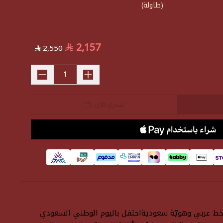
(طاولة)
2,157
2,550
اشتري الآن
ود اليوم الوطني السعودي 🇸🇦 | تصميم فاخر بخط عربي وهويّة سعوديةاحتفل باليوم الوطني السعودي