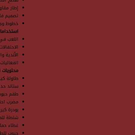
سطح أملس 
إطار مقاو
تصميم فاخ
خطوط وجي
استخداما
اللعب في 
الاحتفالات
الأندية وا
الفعاليات 
محتويات ا
طاولة كير
ستاند حديد
طقم حبوب كامل (11 سوداء 
مضرب احت
بودرة كير
شنطة للم
غطاء حما
جيوب للطا