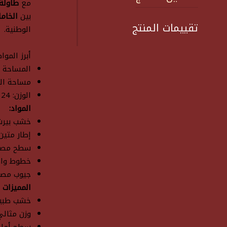
مع
طاولة 
بين
الخاما
تقييمات المنتج
الوطنية.
أبرز الموا
المساحة الكلية
مساحة اللعب: 3
الوزن: 24 كيلو لضمان ثبات كامل أثناء اللعب
المواد:
خشب بيرش 
إطار متين
سطح مصقول
خطوط واض
جيوب مصم
المميزات 
خشب طبيع
وزن مثالي 