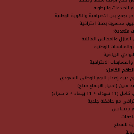
يمنح انزلاقًا سلسًا ودقيقًا
م للصدمات والرطوبة
ر يجمع بين الاحترافية والهوية الوطنية
وب محسوبة بدقة احترافية
ت متعددة:
المنزل والمجالس العائلية
 والمناسبات الوطنية
لنوادي الرياضية
والمسابقات الاحترافية
لطقم الكامل:
م عبية إصدار اليوم الوطني السعودي
 متين (اختيار الارتفاع متاح)
+ 11 بيضاء + 2 حمراء)
رافي مع حافظة جلدية
م بريسايس
لحقات
ية للسطح
ولة