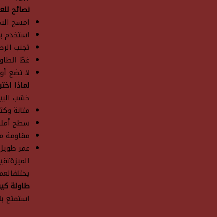
نصائح للعن
امسح الس
استخدم بو
تجنب الرط
غطّ الطاو
لا تضع أو
لماذا اخت
خشب البير
متانة وكث
سطح أملس
مقاومة مم
عمر طويل
الميزةتقي
يختلفالعم
طاولة كير
استمتع با