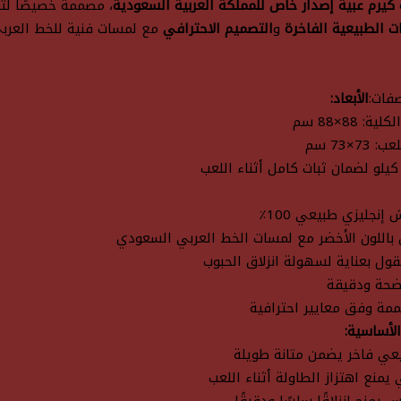
كيرم عبية إصدار خاص للمملكة العربية السعودية
، مصممة خصيصًا 
ت الطبيعية الفاخرة
و
التصميم الاحترافي
مع لمسات فنية للخط العربي 
صفات:
الأبعاد:
: 88×88 سم
7×73 سم
إنجليزي طبيعي 100٪
 باللون الأخضر مع لمسات الخط العربي السعودي
 بعناية لسهولة انزلاق الحبوب
حة ودقيقة
مة وفق معايير احترافية
الأساسية:
ي فاخر يضمن متانة طويلة
يمنع اهتزاز الطاولة أثناء اللعب