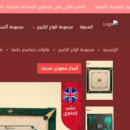
ندية الأصلية
المتجر الأول على مستوى المملكة لمنتجات الكيرم ا
المدونة
مجموعة الواح الكيرم
مجموعة أكسسو
house of carroms
الرئيسية
مجموعة الواح الكيرم
طاولات تصاميم خاصة
طا
أصدار سعودي محدود