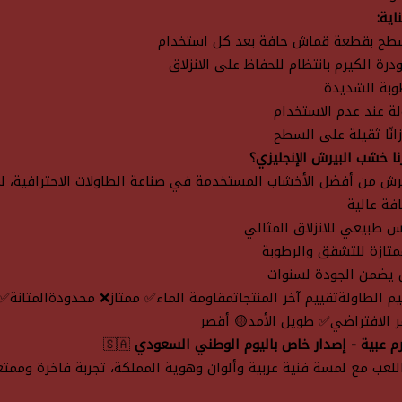
اية:
طح بقطعة قماش جافة بعد كل استخدام
درة الكيرم بانتظام للحفاظ على الانزلاق
وبة الشديدة
لة عند عدم الاستخدام
زانًا ثقيلة على السطح
رنا خشب البيرش الإنجليزي؟
ش من أفضل الأخشاب المستخدمة في صناعة الطاولات الاحترافية، لما
افة عالية
 طبيعي للانزلاق المثالي
تازة للتشقق والرطوبة
 يضمن الجودة لسنوات
يم الطاولةتقييم آخر المنتجاتمقاومة الماء✅ ممتاز❌ محدودةالمتانة
ر الافتراضي✅ طويل الأمد🟡 أقصر
م عبية - إصدار خاص باليوم الوطني السعودي
🇸🇦
للعب مع لمسة فنية عربية وألوان وهوية المملكة، تجربة فاخرة وممتعة 