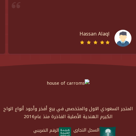
اخذت حبوب الكيرم ومضراب والبودره السحريه ت
وسرعه التوصيل م استغرق الا يومين الله يبار
روان سعد
المتجر السعودي الاول والمتخصص في بيع أفخر وأجود أنواع الواح
الكيرم الهندية الأصلية الفاخرة منذ عام2016
السجل التجاري
الرقم الضريبي