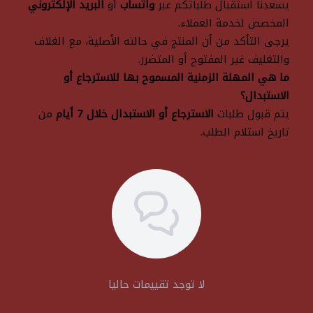
يسعدنا استقبال طلباتكم عبر
واتساب
أو
البريد الإلكتروني
المخصص لخدمة العملاء.
يرجى التأكد من أن المنتج في حالته الأصلية، مع الغلاف
والتغليف غير المفتوح أو المتضرر.
ما هي المهلة الزمنية المسموح بها للاسترجاع أو
الاستبدال؟
يتم قبول طلبات
الاسترجاع أو الاستبدال خلال 7 أيام
من
تاريخ استلام الطلب.
لا توجد تقييمات حاليا